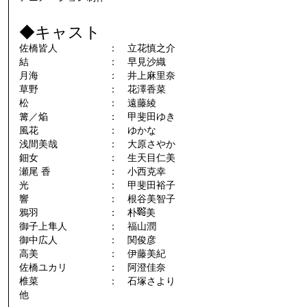
◆キャスト
佐橋皆人
： 立花慎之介
結
： 早見沙織
月海
： 井上麻里奈
草野
： 花澤香菜
松
： 遠藤綾
篝／焔
： 甲斐田ゆき
風花
： ゆかな
浅間美哉
： 大原さやか
鈿女
： 生天目仁美
瀬尾 香
： 小西克幸
光
： 甲斐田裕子
響
： 根谷美智子
鴉羽
： 朴
美
御子上隼人
： 福山潤
御中広人
： 関俊彦
高美
： 伊藤美紀
佐橋ユカリ
： 阿澄佳奈
椎菜
： 石塚さより
他