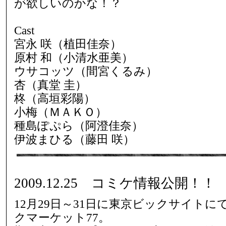
が欲しいのかな！？
Cast
宮永 咲（植田佳奈）
原村 和（小清水亜美）
ウサコッツ（間宮くるみ）
杏（真堂 圭）
柊（高垣彩陽）
小梅（ＭＡＫＯ）
種島ぽぷら（阿澄佳奈）
伊波まひる（藤田 咲）
2009.12.25 コミケ情報公開！！
12月29日～31日に東京ビックサイト
クマーケット77。