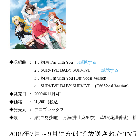
◆収録曲
：
1．約束 I'm with You
♪試聴する
2．SURVIVE BABY SURVIVE！
♪試聴する
3．約束 I'm with You (Off Vocal Version)
4．SURVIVE BABY SURVIVE！(Off Vocal Version)
◆発売日
：
2009年11月4日
◆価格
：
\1,260（税込）
◆発売元
：
アニプレックス
◆歌
：
結(早見沙織) 月海(井上麻里奈) 草野(花澤香菜) 松
2008年7月～9月にかけて放送されたT