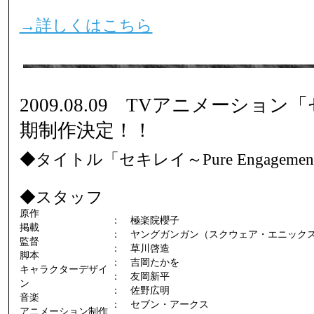
→詳しくはこちら
2009.08.09 TVアニメーショ
期制作決定！！
◆タイトル「セキレイ～Pure Engageme
◆スタッフ
原作
： 極楽院櫻子
掲載
： ヤングガンガン（スクウェア・エニック
監督
： 草川啓造
脚本
： 吉岡たかを
キャラクターデザイ
： 友岡新平
ン
： 佐野広明
音楽
： セブン・アークス
アニメーション制作